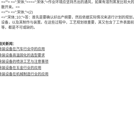
<=""> <=":宋体;">><=":宋体;">作业环境应坚持杰出的通风，如果有溶剂蒸
散开来。<>
<=""> <=":宋体;">(2)
<=":宋体;:10;">答：首先是要确认好出产纲要，然后依据实际情况来进行计划的
设备，以及其制作与装置。在这些过程中，工艺规划很重要，其又包含了工件表面前
等，都是不可或缺的。
相关新闻：
涂装设备在汽车行业中的应用
涂装设备高温固化的选型要求
涂装设备的喷涂工艺与注意事项
涂装设备在五金行业的应用
涂装设备在机械制造行业的应用