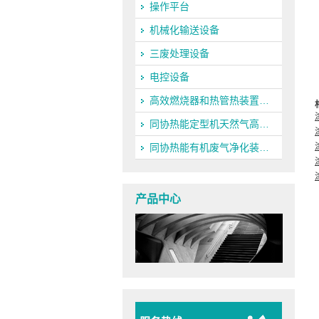
操作平台
机械化输送设备
三废处理设备
电控设备
高效燃烧器和热管热装置…
同协热能定型机天然气高…
同协热能有机废气净化装…
产品中心